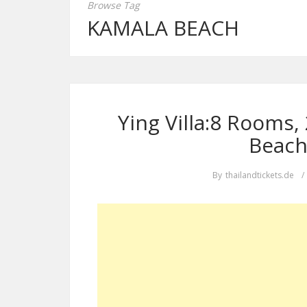
Browse Tag
KAMALA BEACH
Ying Villa:8 Rooms,
Beach
By
thailandtickets.de
/