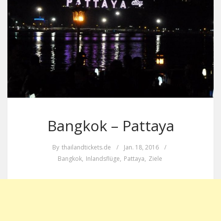
Bangkok – Pattaya
By
thailandtickets.de
/
Jan. 18, 2016
/
Bangkok
,
Inlandsflüge
,
Pattaya
,
Ziele