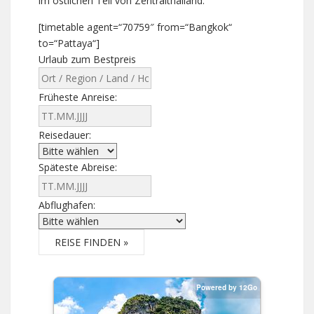
im östlichen Teil von Zentralthailand.
[timetable agent=“70759″ from=“Bangkok“
to=“Pattaya“]
Urlaub zum Bestpreis
Früheste Anreise:
Reisedauer:
Späteste Abreise:
Abflughafen:
REISE FINDEN »