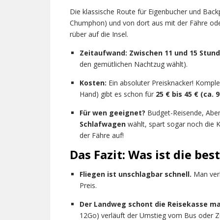
Die klassische Route für Eigenbucher und Back
Chumphon) und von dort aus mit der Fähre od
rüber auf die Insel.
Zeitaufwand:
Zwischen 11 und 15 Stun
den gemütlichen Nachtzug wählt).
Kosten:
Ein absoluter Preisknacker! Komple
Hand) gibt es schon für
25 € bis 45 € (ca. 
Für wen geeignet?
Budget-Reisende, Aben
Schlafwagen
wählt, spart sogar noch die 
der Fähre auf!
Das Fazit: Was ist die bes
Fliegen ist unschlagbar schnell.
Man verl
Preis.
Der Landweg schont die Reisekasse ma
12Go) verläuft der Umstieg vom Bus oder Zug