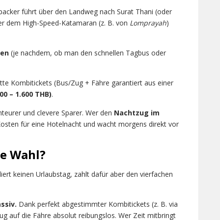
packer führt über den Landweg nach Surat Thani (oder
er dem High-Speed-Katamaran (z. B. von
Lomprayah
)
den
(je nachdem, ob man den schnellen Tagbus oder
tte Kombitickets (Bus/Zug + Fähre garantiert aus einer
900 – 1.600 THB)
.
teurer und clevere Sparer. Wer den
Nachtzug im
Kosten für eine Hotelnacht und wacht morgens direkt vor
te Wahl?
iert keinen Urlaubstag, zahlt dafür aber den vierfachen
ssiv.
Dank perfekt abgestimmter Kombitickets (z. B. via
 auf die Fähre absolut reibungslos. Wer Zeit mitbringt