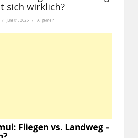
t sich wirklich?
/
Juni 01, 2026
/
Allgemein
ui: Fliegen vs. Landweg –
h?