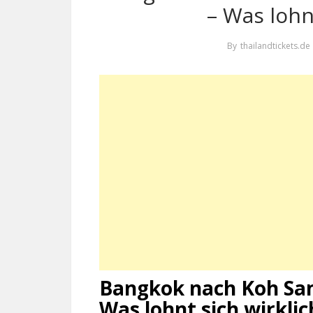
– Was lohn
By
thailandtickets.de
Bangkok nach Koh Sam
Was lohnt sich wirklic