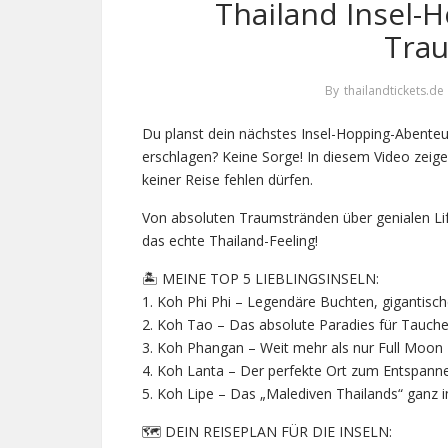
Thailand Insel-
Trau
By
thailandtickets.de
Du planst dein nächstes Insel-Hopping-Abenteuer
erschlagen? Keine Sorge! In diesem Video zeige 
keiner Reise fehlen dürfen.
Von absoluten Traumstränden über genialen Life
das echte Thailand-Feeling!
🏝️ MEINE TOP 5 LIEBLINGSINSELN:
1. Koh Phi Phi – Legendäre Buchten, gigantisch
2. Koh Tao – Das absolute Paradies für Tauche
3. Koh Phangan – Weit mehr als nur Full Moon
4. Koh Lanta – Der perfekte Ort zum Entspanne
5. Koh Lipe – Das „Malediven Thailands“ ganz
🗺️ DEIN REISEPLAN FÜR DIE INSELN: