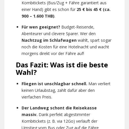
Kombitickets (Bus/Zug + Fähre garantiert aus
einer Hand) gibt es schon für
25 € bis 45 € (ca.
900 – 1.600 THB)
.
Für wen geeignet?
Budget-Reisende,
Abenteurer und clevere Sparer. Wer den
Nachtzug im Schlafwagen
wählt, spart sogar
noch die Kosten für eine Hotelnacht und wacht
morgens direkt vor der Fähre auf!
Das Fazit: Was ist die beste
Wahl?
Fliegen ist unschlagbar schnell.
Man verliert
keinen Urlaubstag, zahlt dafür aber den
vierfachen Preis.
Der Landweg schont die Reisekasse
massiv.
Dank perfekt abgestimmter
Kombitickets (z. B. via 12Go) verläuft der
Umstieg vom Bus oder Zug auf die Fähre