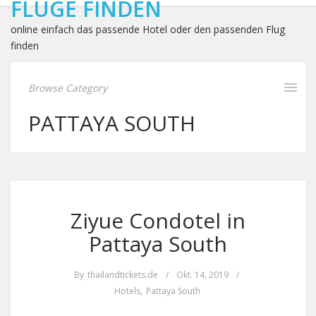
FLÜGE FINDEN
online einfach das passende Hotel oder den passenden Flug
finden
Browse Category
PATTAYA SOUTH
Ziyue Condotel in
Pattaya South
By
thailandtickets.de
/
Okt. 14, 2019
/
Hotels
,
Pattaya South