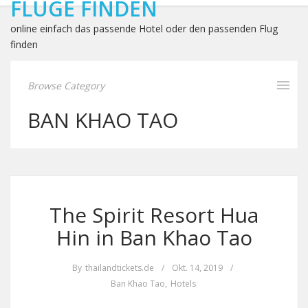
FLÜGE FINDEN
online einfach das passende Hotel oder den passenden Flug
finden
Browse Category
BAN KHAO TAO
The Spirit Resort Hua
Hin in Ban Khao Tao
By
thailandtickets.de
/
Okt. 14, 2019
/
Ban Khao Tao
,
Hotels