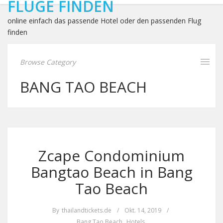
FLÜGE FINDEN
online einfach das passende Hotel oder den passenden Flug
finden
Browse Category
BANG TAO BEACH
Zcape Condominium
Bangtao Beach in Bang
Tao Beach
By
thailandtickets.de
/
Okt. 14, 2019
/
Bang Tao Beach
,
Hotels