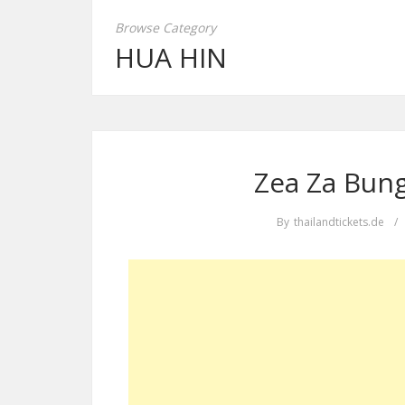
Browse Category
HUA HIN
Zea Za Bung
By
thailandtickets.de
/