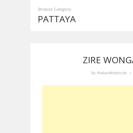
Browse Category
PATTAYA
ZIRE WONGA
By
thailandtickets.de
/