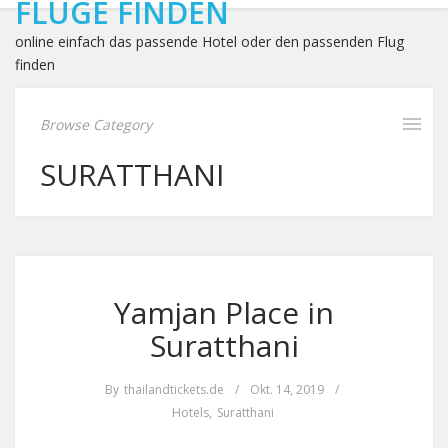
FLÜGE FINDEN
online einfach das passende Hotel oder den passenden Flug
finden
Browse Category
SURATTHANI
Yamjan Place in
Suratthani
By
thailandtickets.de
/
Okt. 14, 2019
/
Hotels
,
Suratthani