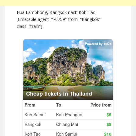
Hua Lamphong, Bangkok nach Koh Tao
[timetable agent=“70759″ from=“Bangkok“
class=“train“]