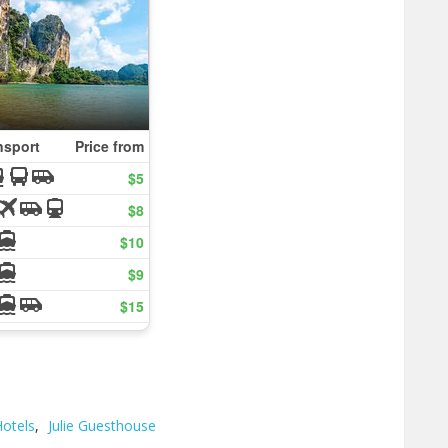
otels
,
Julie Guesthouse