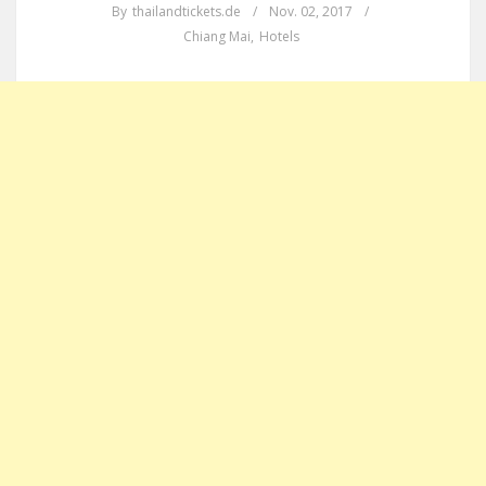
By
thailandtickets.de
/
Nov. 02, 2017
/
Chiang Mai
,
Hotels