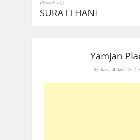
Browse Tag
SURATTHANI
Yamjan Plac
By
thailandtickets.de
/