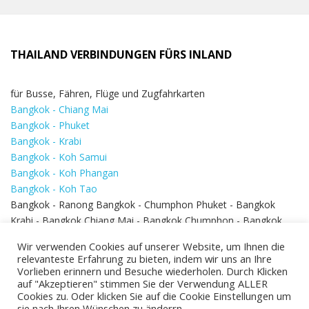
THAILAND VERBINDUNGEN FÜRS INLAND
für Busse, Fähren, Flüge und Zugfahrkarten
Bangkok - Chiang Mai
Bangkok - Phuket
Bangkok - Krabi
Bangkok - Koh Samui
Bangkok - Koh Phangan
Bangkok - Koh Tao
Bangkok - Ranong Bangkok - Chumphon Phuket - Bangkok
Krabi - Bangkok Chiang Mai - Bangkok Chumphon - Bangkok
Koh Samui - Koh Phi Phi
Bangkok - Pattaya
Wir verwenden Cookies auf unserer Website, um Ihnen die
Bangkok - Hua Hin
relevanteste Erfahrung zu bieten, indem wir uns an Ihre
Vorlieben erinnern und Besuche wiederholen. Durch Klicken
auf "Akzeptieren" stimmen Sie der Verwendung ALLER
Cookies zu. Oder klicken Sie auf die Cookie Einstellungen um
sie nach Ihren Wünschen zu änderrn