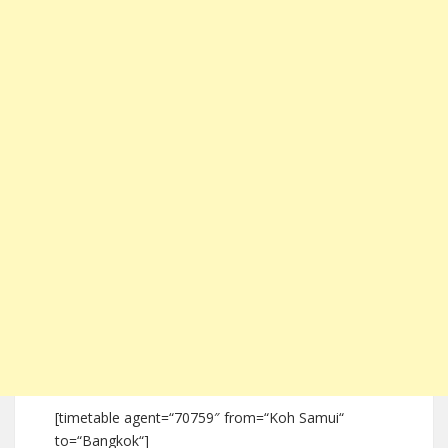
[timetable agent=“70759″ from=“Koh Samui“
to=“Bangkok“]