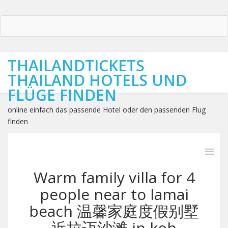
THAILANDTICKETS
THAILAND HOTELS UND
FLÜGE FINDEN
online einfach das passende Hotel oder den passenden Flug
finden
Warm family villa for 4
people near to lamai
beach 温馨家庭度假别墅
近拉迈沙滩 in koh