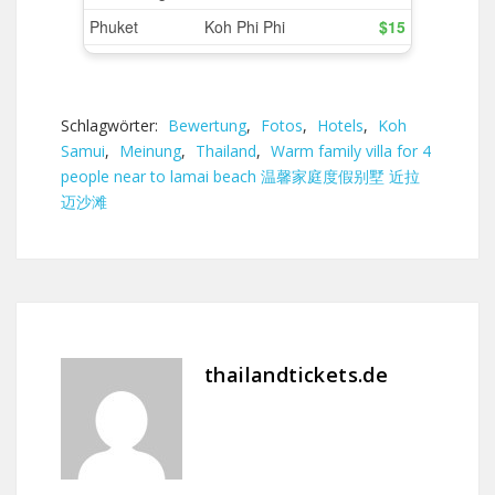
Schlagwörter:
Bewertung
,
Fotos
,
Hotels
,
Koh
Samui
,
Meinung
,
Thailand
,
Warm family villa for 4
people near to lamai beach 温馨家庭度假别墅 近拉
迈沙滩
thailandtickets.de