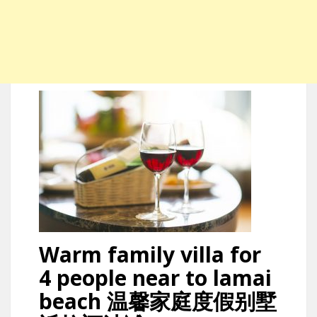
Warm family villa for
4 people near to lamai
beach 温馨家庭度假别墅