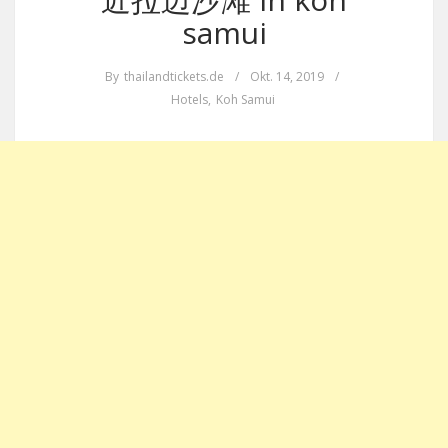
samui
By
thailandtickets.de
/
Okt. 14, 2019
/
Hotels
,
Koh Samui