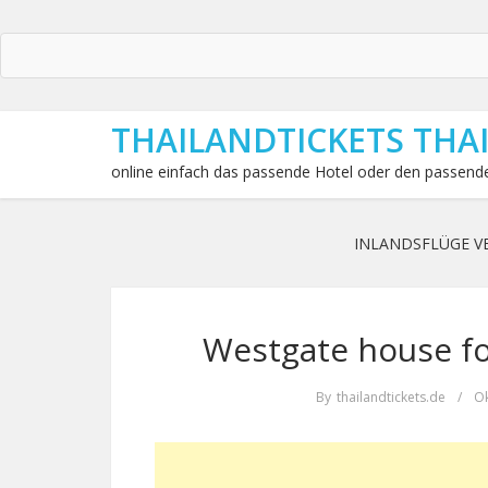
THAILANDTICKETS THA
online einfach das passende Hotel oder den passende
INLANDSFLÜGE V
Westgate house fo
By
thailandtickets.de
/
Ok