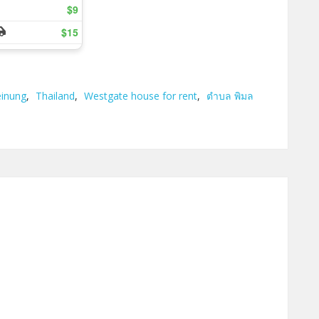
inung
,
Thailand
,
Westgate house for rent
,
ตำบล พิมล