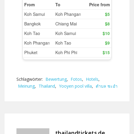
Schlagwörter:
Bewertung
,
Fotos
,
Hotels
,
Meinung
,
Thailand
,
Yooyen pool villa
,
ตำบล ชะอำ
thailandtickets.de