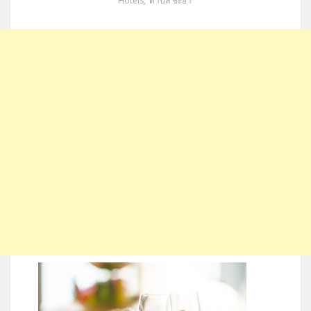
Hotels
,
ตำบล ชะอำ