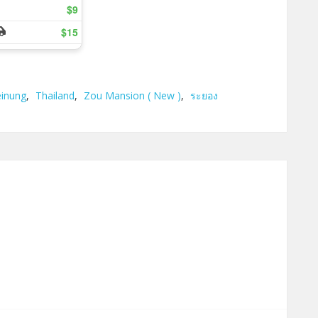
inung
,
Thailand
,
Zou Mansion ( New )
,
ระยอง