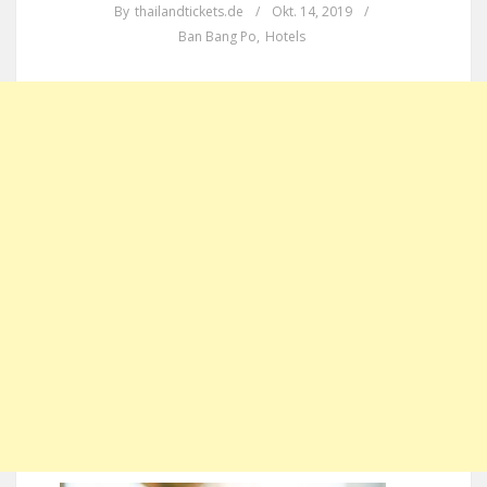
By
thailandtickets.de
/
Okt. 14, 2019
/
Ban Bang Po
,
Hotels