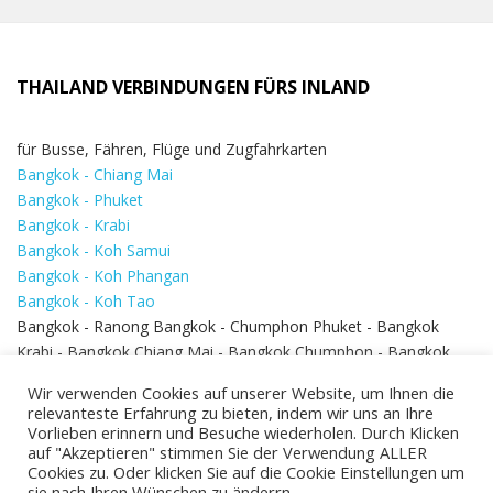
THAILAND VERBINDUNGEN FÜRS INLAND
für Busse, Fähren, Flüge und Zugfahrkarten
Bangkok - Chiang Mai
Bangkok - Phuket
Bangkok - Krabi
Bangkok - Koh Samui
Bangkok - Koh Phangan
Bangkok - Koh Tao
Bangkok - Ranong Bangkok - Chumphon Phuket - Bangkok
Krabi - Bangkok Chiang Mai - Bangkok Chumphon - Bangkok
Koh Samui - Koh Phi Phi
Bangkok - Pattaya
Wir verwenden Cookies auf unserer Website, um Ihnen die
Bangkok - Hua Hin
relevanteste Erfahrung zu bieten, indem wir uns an Ihre
Vorlieben erinnern und Besuche wiederholen. Durch Klicken
auf "Akzeptieren" stimmen Sie der Verwendung ALLER
Cookies zu. Oder klicken Sie auf die Cookie Einstellungen um
sie nach Ihren Wünschen zu änderrn