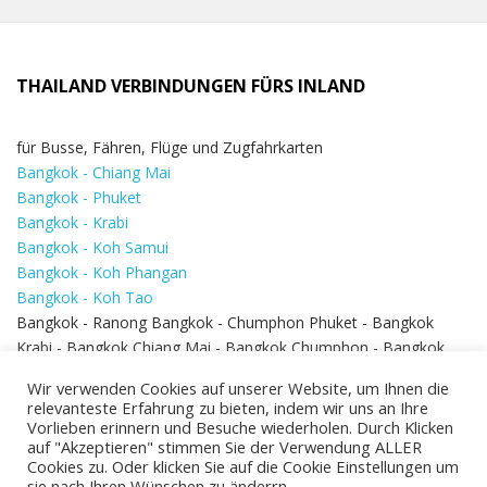
THAILAND VERBINDUNGEN FÜRS INLAND
für Busse, Fähren, Flüge und Zugfahrkarten
Bangkok - Chiang Mai
Bangkok - Phuket
Bangkok - Krabi
Bangkok - Koh Samui
Bangkok - Koh Phangan
Bangkok - Koh Tao
Bangkok - Ranong Bangkok - Chumphon Phuket - Bangkok
Krabi - Bangkok Chiang Mai - Bangkok Chumphon - Bangkok
Koh Samui - Koh Phi Phi
Bangkok - Pattaya
Wir verwenden Cookies auf unserer Website, um Ihnen die
Bangkok - Hua Hin
relevanteste Erfahrung zu bieten, indem wir uns an Ihre
Vorlieben erinnern und Besuche wiederholen. Durch Klicken
auf "Akzeptieren" stimmen Sie der Verwendung ALLER
Cookies zu. Oder klicken Sie auf die Cookie Einstellungen um
sie nach Ihren Wünschen zu änderrn