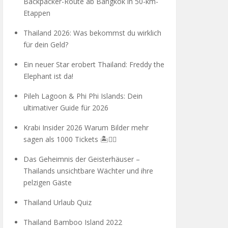
Backpacker-Route ab Bangkok in 50-km-
Etappen
Thailand 2026: Was bekommst du wirklich
für dein Geld?
Ein neuer Star erobert Thailand: Freddy the
Elephant ist da!
Pileh Lagoon & Phi Phi Islands: Dein
ultimativer Guide für 2026
Krabi Insider 2026 Warum Bilder mehr
sagen als 1000 Tickets 🏝️🧗‍♂️
Das Geheimnis der Geisterhäuser –
Thailands unsichtbare Wächter und ihre
pelzigen Gäste
Thailand Urlaub Quiz
Thailand Bamboo Island 2022