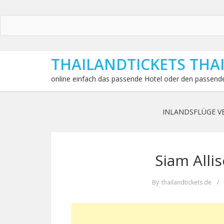
THAILANDTICKETS THA
online einfach das passende Hotel oder den passende
INLANDSFLÜGE V
Siam Alli
By
thailandtickets.de
/