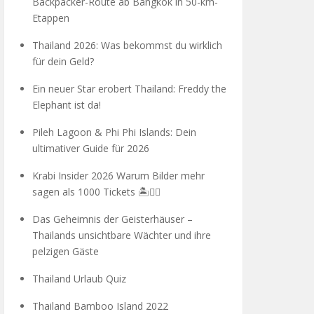
Backpacker-Route ab Bangkok in 50-km-
Etappen
Thailand 2026: Was bekommst du wirklich
für dein Geld?
Ein neuer Star erobert Thailand: Freddy the
Elephant ist da!
Pileh Lagoon & Phi Phi Islands: Dein
ultimativer Guide für 2026
Krabi Insider 2026 Warum Bilder mehr
sagen als 1000 Tickets 🏝️🧗‍♂️
Das Geheimnis der Geisterhäuser –
Thailands unsichtbare Wächter und ihre
pelzigen Gäste
Thailand Urlaub Quiz
Thailand Bamboo Island 2022