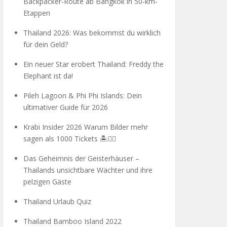
Backpacker-Route ab Bangkok in 50-km-
Etappen
Thailand 2026: Was bekommst du wirklich
für dein Geld?
Ein neuer Star erobert Thailand: Freddy the
Elephant ist da!
Pileh Lagoon & Phi Phi Islands: Dein
ultimativer Guide für 2026
Krabi Insider 2026 Warum Bilder mehr
sagen als 1000 Tickets 🏝️🧗‍♂️
Das Geheimnis der Geisterhäuser –
Thailands unsichtbare Wächter und ihre
pelzigen Gäste
Thailand Urlaub Quiz
Thailand Bamboo Island 2022