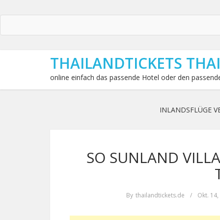
THAILANDTICKETS THA
online einfach das passende Hotel oder den passende
INLANDSFLÜGE V
SO SUNLAND VILLAS
By
thailandtickets.de
/
Okt. 14,