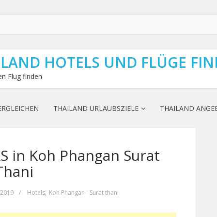
ILAND HOTELS UND FLÜGE FI
n Flug finden
ERGLEICHEN
THAILAND URLAUBSZIELE
THAILAND ANGE
 in Koh Phangan Surat
Thani
 2019
/
Hotels
,
Koh Phangan - Surat thani