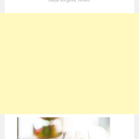
hatyai songkhla
,
Hotels