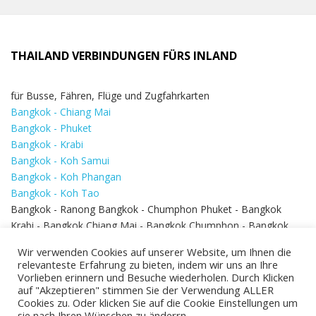
THAILAND VERBINDUNGEN FÜRS INLAND
für Busse, Fähren, Flüge und Zugfahrkarten
Bangkok - Chiang Mai
Bangkok - Phuket
Bangkok - Krabi
Bangkok - Koh Samui
Bangkok - Koh Phangan
Bangkok - Koh Tao
Bangkok - Ranong Bangkok - Chumphon Phuket - Bangkok
Krabi - Bangkok Chiang Mai - Bangkok Chumphon - Bangkok
Koh Samui - Koh Phi Phi
Bangkok - Pattaya
Wir verwenden Cookies auf unserer Website, um Ihnen die
Bangkok - Hua Hin
relevanteste Erfahrung zu bieten, indem wir uns an Ihre
Vorlieben erinnern und Besuche wiederholen. Durch Klicken
auf "Akzeptieren" stimmen Sie der Verwendung ALLER
Cookies zu. Oder klicken Sie auf die Cookie Einstellungen um
sie nach Ihren Wünschen zu änderrn