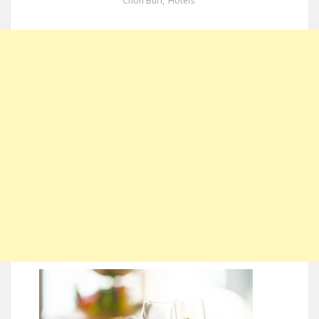
Chon Buri
,
Hotels