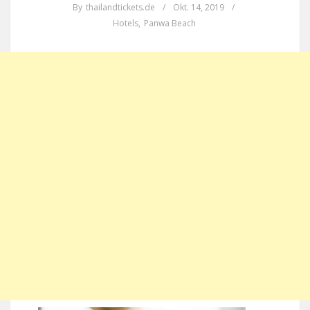
By
thailandtickets.de
/
Okt. 14, 2019
/
Hotels
,
Panwa Beach