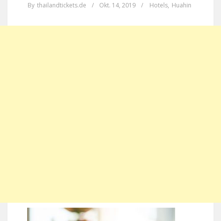
By
thailandtickets.de
/
Okt. 14, 2019
/
Hotels
,
Huahin