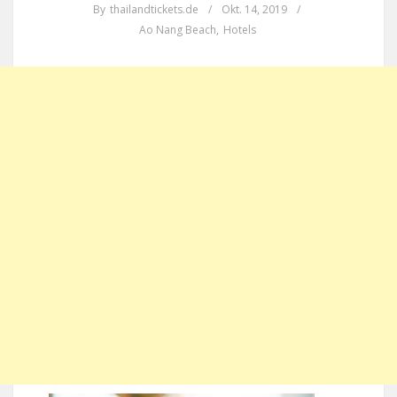
By
thailandtickets.de
/
Okt. 14, 2019
/
Ao Nang Beach
,
Hotels