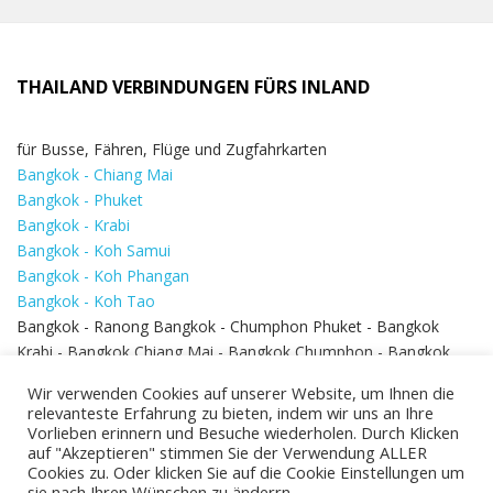
THAILAND VERBINDUNGEN FÜRS INLAND
für Busse, Fähren, Flüge und Zugfahrkarten
Bangkok - Chiang Mai
Bangkok - Phuket
Bangkok - Krabi
Bangkok - Koh Samui
Bangkok - Koh Phangan
Bangkok - Koh Tao
Bangkok - Ranong Bangkok - Chumphon Phuket - Bangkok
Krabi - Bangkok Chiang Mai - Bangkok Chumphon - Bangkok
Koh Samui - Koh Phi Phi
Bangkok - Pattaya
Wir verwenden Cookies auf unserer Website, um Ihnen die
Bangkok - Hua Hin
relevanteste Erfahrung zu bieten, indem wir uns an Ihre
Vorlieben erinnern und Besuche wiederholen. Durch Klicken
auf "Akzeptieren" stimmen Sie der Verwendung ALLER
Cookies zu. Oder klicken Sie auf die Cookie Einstellungen um
sie nach Ihren Wünschen zu änderrn