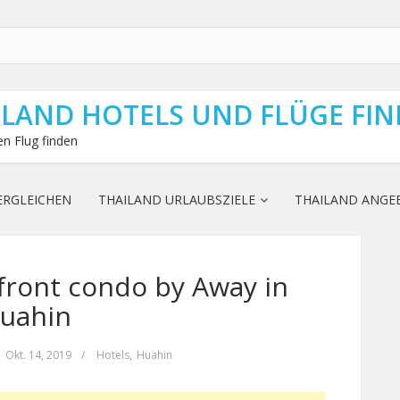
ILAND HOTELS UND FLÜGE FI
n Flug finden
ERGLEICHEN
THAILAND URLAUBSZIELE
THAILAND ANGE
front condo by Away in
uahin
Okt. 14, 2019
/
Hotels
,
Huahin