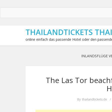
THAILANDTICKETS THA
online einfach das passende Hotel oder den passende
INLANDSFLÜGE V
The Las Tor beach
H
By
thailandtickets.de
/