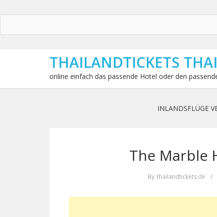
THAILANDTICKETS THA
online einfach das passende Hotel oder den passende
INLANDSFLÜGE V
The Marble H
By
thailandtickets.de
/