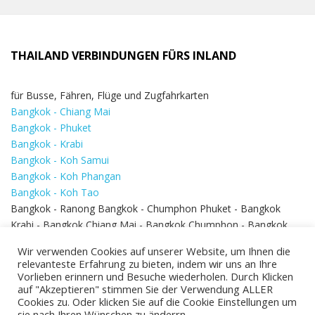
THAILAND VERBINDUNGEN FÜRS INLAND
für Busse, Fähren, Flüge und Zugfahrkarten
Bangkok - Chiang Mai
Bangkok - Phuket
Bangkok - Krabi
Bangkok - Koh Samui
Bangkok - Koh Phangan
Bangkok - Koh Tao
Bangkok - Ranong Bangkok - Chumphon Phuket - Bangkok
Krabi - Bangkok Chiang Mai - Bangkok Chumphon - Bangkok
Koh Samui - Koh Phi Phi
Bangkok - Pattaya
Wir verwenden Cookies auf unserer Website, um Ihnen die
Bangkok - Hua Hin
relevanteste Erfahrung zu bieten, indem wir uns an Ihre
Vorlieben erinnern und Besuche wiederholen. Durch Klicken
auf "Akzeptieren" stimmen Sie der Verwendung ALLER
Cookies zu. Oder klicken Sie auf die Cookie Einstellungen um
sie nach Ihren Wünschen zu änderrn