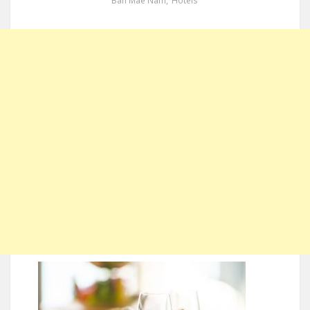
Ban Mae Nam
,
Hotels