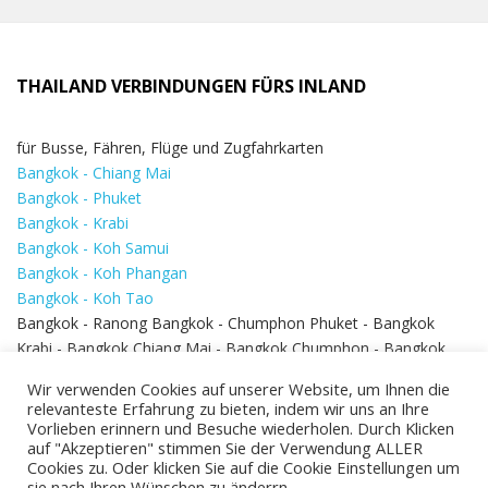
THAILAND VERBINDUNGEN FÜRS INLAND
für Busse, Fähren, Flüge und Zugfahrkarten
Bangkok - Chiang Mai
Bangkok - Phuket
Bangkok - Krabi
Bangkok - Koh Samui
Bangkok - Koh Phangan
Bangkok - Koh Tao
Bangkok - Ranong Bangkok - Chumphon Phuket - Bangkok
Krabi - Bangkok Chiang Mai - Bangkok Chumphon - Bangkok
Koh Samui - Koh Phi Phi
Bangkok - Pattaya
Wir verwenden Cookies auf unserer Website, um Ihnen die
Bangkok - Hua Hin
relevanteste Erfahrung zu bieten, indem wir uns an Ihre
Vorlieben erinnern und Besuche wiederholen. Durch Klicken
auf "Akzeptieren" stimmen Sie der Verwendung ALLER
Cookies zu. Oder klicken Sie auf die Cookie Einstellungen um
sie nach Ihren Wünschen zu änderrn