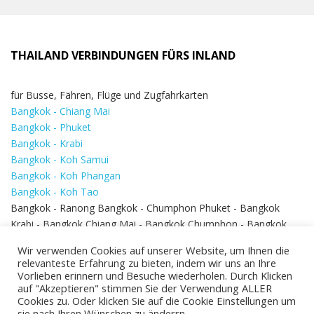
THAILAND VERBINDUNGEN FÜRS INLAND
für Busse, Fähren, Flüge und Zugfahrkarten
Bangkok - Chiang Mai
Bangkok - Phuket
Bangkok - Krabi
Bangkok - Koh Samui
Bangkok - Koh Phangan
Bangkok - Koh Tao
Bangkok - Ranong Bangkok - Chumphon Phuket - Bangkok
Krabi - Bangkok Chiang Mai - Bangkok Chumphon - Bangkok
Koh Samui - Koh Phi Phi
Bangkok - Pattaya
Wir verwenden Cookies auf unserer Website, um Ihnen die
Bangkok - Hua Hin
relevanteste Erfahrung zu bieten, indem wir uns an Ihre
Vorlieben erinnern und Besuche wiederholen. Durch Klicken
auf "Akzeptieren" stimmen Sie der Verwendung ALLER
Cookies zu. Oder klicken Sie auf die Cookie Einstellungen um
sie nach Ihren Wünschen zu änderrn