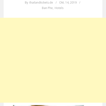
By
thailandtickets.de
/
Okt. 14, 2019
/
Ban Phe
,
Hotels