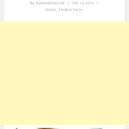
By
thailandtickets.de
/
Okt. 14, 2019
/
Hotels
,
Tambon Karon