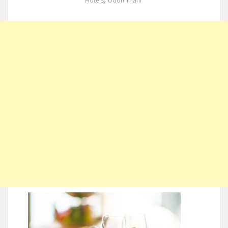
Hotels
,
Udon Thani