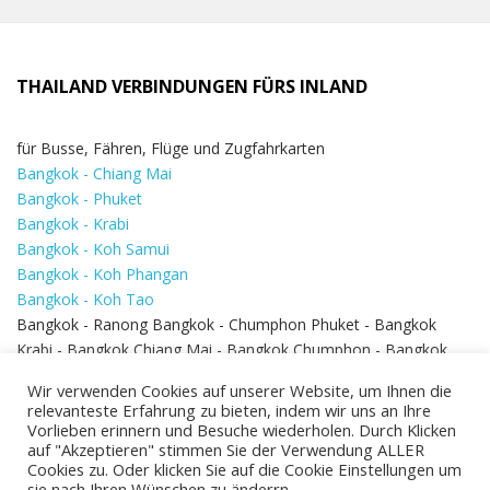
THAILAND VERBINDUNGEN FÜRS INLAND
für Busse, Fähren, Flüge und Zugfahrkarten
Bangkok - Chiang Mai
Bangkok - Phuket
Bangkok - Krabi
Bangkok - Koh Samui
Bangkok - Koh Phangan
Bangkok - Koh Tao
Bangkok - Ranong Bangkok - Chumphon Phuket - Bangkok
Krabi - Bangkok Chiang Mai - Bangkok Chumphon - Bangkok
Koh Samui - Koh Phi Phi
Bangkok - Pattaya
Wir verwenden Cookies auf unserer Website, um Ihnen die
Bangkok - Hua Hin
relevanteste Erfahrung zu bieten, indem wir uns an Ihre
Vorlieben erinnern und Besuche wiederholen. Durch Klicken
auf "Akzeptieren" stimmen Sie der Verwendung ALLER
Cookies zu. Oder klicken Sie auf die Cookie Einstellungen um
sie nach Ihren Wünschen zu änderrn