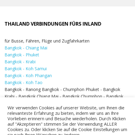
THAILAND VERBINDUNGEN FÜRS INLAND
für Busse, Fähren, Flüge und Zugfahrkarten
Bangkok - Chiang Mai
Bangkok - Phuket
Bangkok - Krabi
Bangkok - Koh Samui
Bangkok - Koh Phangan
Bangkok - Koh Tao
Bangkok - Ranong Bangkok - Chumphon Phuket - Bangkok
Krabi - Bangkok Chiang Mai - Bangkok Chumphon - Bangkok
Koh Samui - Koh Phi Phi
Bangkok - Pattaya
Wir verwenden Cookies auf unserer Website, um Ihnen die
Bangkok - Hua Hin
relevanteste Erfahrung zu bieten, indem wir uns an Ihre
Vorlieben erinnern und Besuche wiederholen. Durch Klicken
auf "Akzeptieren" stimmen Sie der Verwendung ALLER
Cookies zu. Oder klicken Sie auf die Cookie Einstellungen um
sie nach Ihren Wünschen zu änderrn