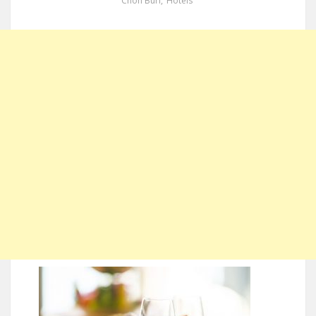
Chon Buri
,
Hotels