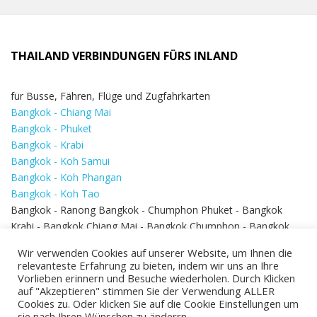
THAILAND VERBINDUNGEN FÜRS INLAND
für Busse, Fähren, Flüge und Zugfahrkarten
Bangkok - Chiang Mai
Bangkok - Phuket
Bangkok - Krabi
Bangkok - Koh Samui
Bangkok - Koh Phangan
Bangkok - Koh Tao
Bangkok - Ranong Bangkok - Chumphon Phuket - Bangkok
Krabi - Bangkok Chiang Mai - Bangkok Chumphon - Bangkok
Koh Samui - Koh Phi Phi
Bangkok - Pattaya
Wir verwenden Cookies auf unserer Website, um Ihnen die
Bangkok - Hua Hin
relevanteste Erfahrung zu bieten, indem wir uns an Ihre
Vorlieben erinnern und Besuche wiederholen. Durch Klicken
auf "Akzeptieren" stimmen Sie der Verwendung ALLER
Cookies zu. Oder klicken Sie auf die Cookie Einstellungen um
sie nach Ihren Wünschen zu änderrn