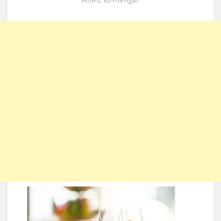
Hotels
,
Ko Pha-ngan