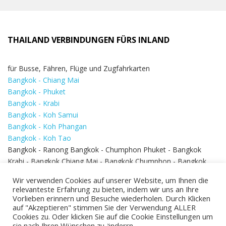
THAILAND VERBINDUNGEN FÜRS INLAND
für Busse, Fähren, Flüge und Zugfahrkarten
Bangkok - Chiang Mai
Bangkok - Phuket
Bangkok - Krabi
Bangkok - Koh Samui
Bangkok - Koh Phangan
Bangkok - Koh Tao
Bangkok - Ranong Bangkok - Chumphon Phuket - Bangkok
Krabi - Bangkok Chiang Mai - Bangkok Chumphon - Bangkok
Koh Samui - Koh Phi Phi
Bangkok - Pattaya
Wir verwenden Cookies auf unserer Website, um Ihnen die
Bangkok - Hua Hin
relevanteste Erfahrung zu bieten, indem wir uns an Ihre
Vorlieben erinnern und Besuche wiederholen. Durch Klicken
auf "Akzeptieren" stimmen Sie der Verwendung ALLER
Cookies zu. Oder klicken Sie auf die Cookie Einstellungen um
sie nach Ihren Wünschen zu änderrn