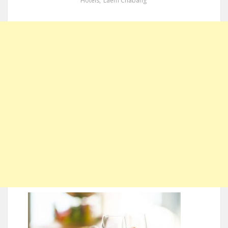
Hotels
,
Laem Chabang