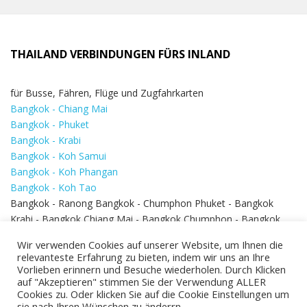
THAILAND VERBINDUNGEN FÜRS INLAND
für Busse, Fähren, Flüge und Zugfahrkarten
Bangkok - Chiang Mai
Bangkok - Phuket
Bangkok - Krabi
Bangkok - Koh Samui
Bangkok - Koh Phangan
Bangkok - Koh Tao
Bangkok - Ranong Bangkok - Chumphon Phuket - Bangkok
Krabi - Bangkok Chiang Mai - Bangkok Chumphon - Bangkok
Koh Samui - Koh Phi Phi
Bangkok - Pattaya
Wir verwenden Cookies auf unserer Website, um Ihnen die
Bangkok - Hua Hin
relevanteste Erfahrung zu bieten, indem wir uns an Ihre
Vorlieben erinnern und Besuche wiederholen. Durch Klicken
auf "Akzeptieren" stimmen Sie der Verwendung ALLER
Cookies zu. Oder klicken Sie auf die Cookie Einstellungen um
sie nach Ihren Wünschen zu änderrn