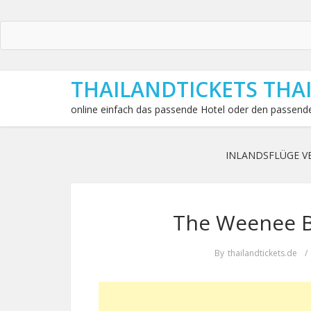
THAILANDTICKETS THA
online einfach das passende Hotel oder den passende
INLANDSFLÜGE V
The Weenee Bo
By
thailandtickets.de
/