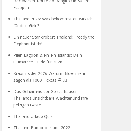
Backpacker-Route ab Bangkok in 50-km-
Etappen
Thailand 2026: Was bekommst du wirklich
für dein Geld?
Ein neuer Star erobert Thailand: Freddy the
Elephant ist da!
Pileh Lagoon & Phi Phi Islands: Dein
ultimativer Guide für 2026
Krabi Insider 2026 Warum Bilder mehr
sagen als 1000 Tickets 🏝️🧗‍♂️
Das Geheimnis der Geisterhäuser –
Thailands unsichtbare Wächter und ihre
pelzigen Gäste
Thailand Urlaub Quiz
Thailand Bamboo Island 2022