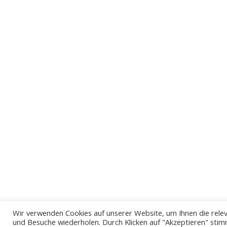
für Busse, Fähren, Flüge und
Zugfahrkarten
Bangkok - Chiang Mai
Bangkok - Phuket
Bangkok - Krabi
Bangkok - Koh Samui
Bangkok - Koh Phangan
Bangkok - Koh Tao
Bangkok - Ranong Bangkok -
Chumphon Phuket - Bangkok Krabi -
Bangkok Chiang Mai - Bangkok
Chumphon - Bangkok Koh Samui - Koh
Phi Phi
Bangkok - Pattaya
Bangkok - Hua Hin
Wir verwenden Cookies auf unserer Website, um Ihnen die relev
und Besuche wiederholen. Durch Klicken auf "Akzeptieren" stim